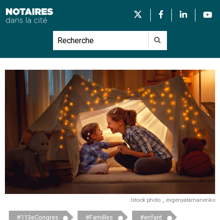
Istock photo _ evgenyatamanenko
#113eCongres
#Familles
#enfant