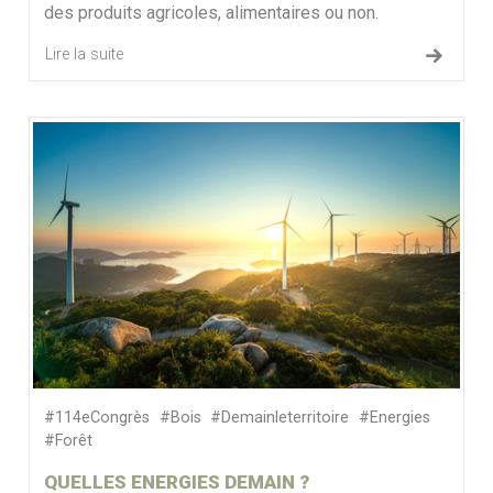
des produits agricoles, alimentaires ou non.
Lire la suite
#114eCongrès
#Bois
#Demainleterritoire
#Energies
#Forêt
QUELLES ENERGIES DEMAIN ?