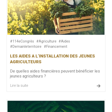
#114eCongrès
#Agriculture
#Aides
#Demainleterritoire
#Financement
LES AIDES A L’INSTALLATION DES JEUNES
AGRICULTEURS
De quelles aides financières peuvent bénéficier les
jeunes agriculteurs ?
Lire la suite