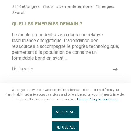
#114eCongrès
#Bois
#Demainleterritoire
#Energies
#Forêt
QUELLES ENERGIES DEMAIN ?
Le siècle précédent a vécu dans une relative
insouciance énergétique. L’abondance des
ressources a accompagné le progrès technologique,
permettant à la population de connaître un
formidable bond en avant ...
Lire la suite
1
»
When you browse our website, informations are stored or read from your
terminal, in order to access services and offers based on your interests in order
to improve the user experience on our site.
Privacy Policy to learn more
ACCEPT ALL
MENTIONS LÉGALES
|
GESTION DES COOKIES
Association Congrès Notaires de France
REFUSE ALL
secretariat@congresnotaires.fr