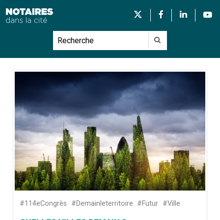
#114eCongrès
#Demainleterritoire
#Futur
#Ville