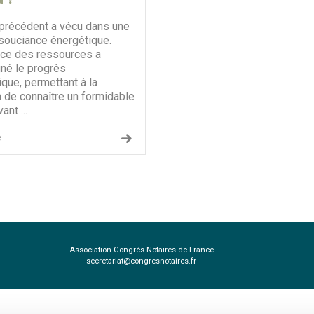
 précédent a vécu dans une
nsouciance énergétique.
ce des ressources a
é le progrès
que, permettant à la
n de connaître un formidable
ant ...
e
Association Congrès Notaires de France
secretariat@congresnotaires.fr