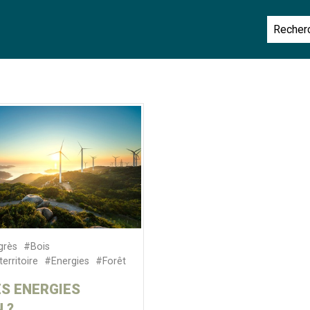
grès
#Bois
erritoire
#Energies
#Forêt
S ENERGIES
 ?