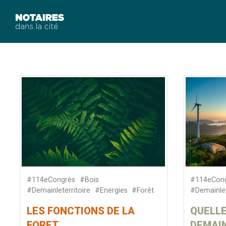
#114eCongrès
#Bois
#114eCon
#Demainleterritoire
#Energies
#Forêt
#Demainlet
LES FONCTIONS DE LA
QUELLE
FORET
DEMAIN