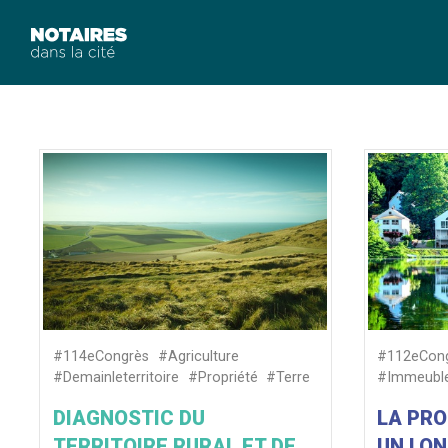
#114eCongrès
#Agriculture
#112eCon
#Demainleterritoire
#Propriété
#Terre
#Immeubl
DIAGNOSTIC DU
LA PRO
TERRITOIRE RURAL ET DE
UN LON