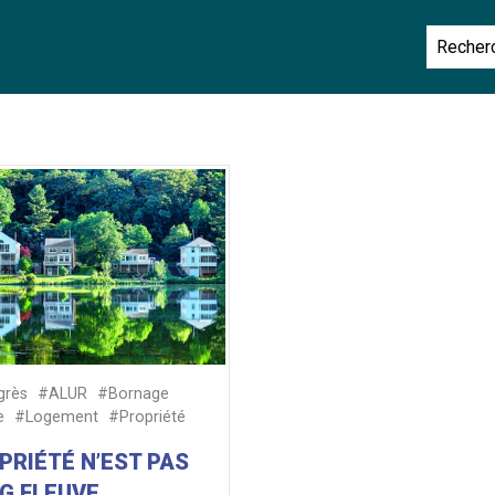
grès
#ALUR
#Bornage
e
#Logement
#Propriété
PRIÉTÉ N’EST PAS
G FLEUVE