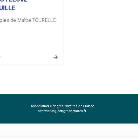
UILLE
ples de Maître TOURELLE
e
Association Congrès Notaires de France
secretariat@congresnotaires.fr