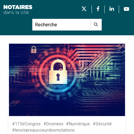
#113eCongres
#Données
#Numérique
#Sécurité
#lenotaireaucoeurdesmutations