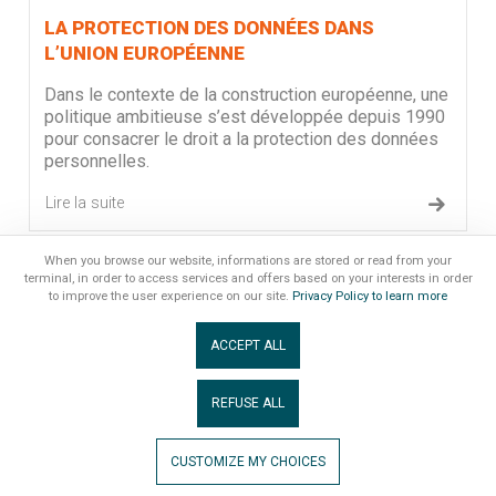
LA PROTECTION DES DONNÉES DANS
L’UNION EUROPÉENNE
Dans le contexte de la construction européenne, une
politique ambitieuse s’est développée depuis 1990
pour consacrer le droit a la protection des données
personnelles.
Lire la suite
When you browse our website, informations are stored or read from your
terminal, in order to access services and offers based on your interests in order
to improve the user experience on our site.
Privacy Policy to learn more
MENTIONS LÉGALES
|
GESTION DES COOKIES
ACCEPT ALL
Association Congrès Notaires de France
secretariat@congresnotaires.fr
REFUSE ALL
2026 © NOTAIRES DANS LA CITÉ TOUS DROITS RÉSERVÉS
CUSTOMIZE MY CHOICES