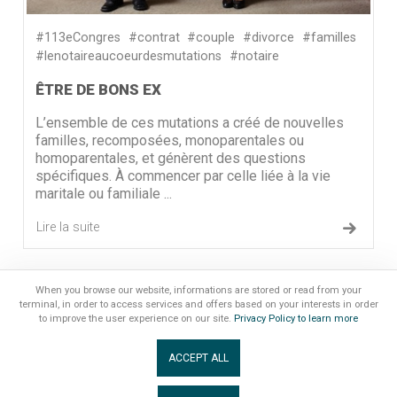
#113eCongres
#contrat
#couple
#divorce
#familles
#lenotaireaucoeurdesmutations
#notaire
ÊTRE DE BONS EX
L’ensemble de ces mutations a créé de nouvelles
familles, recomposées, monoparentales ou
homoparentales, et génèrent des questions
spécifiques. À commencer par celle liée à la vie
maritale ou familiale ...
Lire la suite
«
4
When you browse our website, informations are stored or read from your
terminal, in order to access services and offers based on your interests in order
to improve the user experience on our site.
Privacy Policy to learn more
ACCEPT ALL
MENTIONS LÉGALES
|
GESTION DES COOKIES