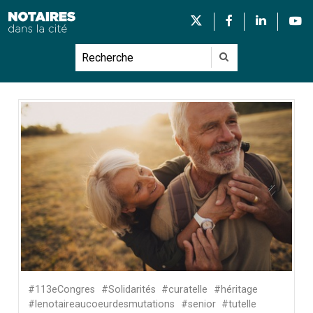
#113eCongres
#Solidarités
#curatelle
#héritage
#lenotaireaucoeurdesmutations
#senior
#tutelle