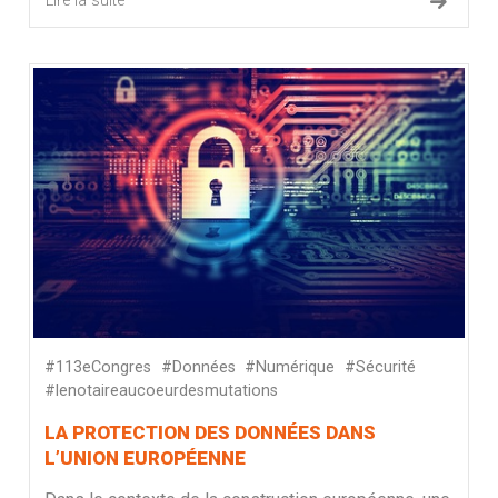
Lire la suite
#113eCongres
#Données
#Numérique
#Sécurité
#lenotaireaucoeurdesmutations
LA PROTECTION DES DONNÉES DANS
L’UNION EUROPÉENNE