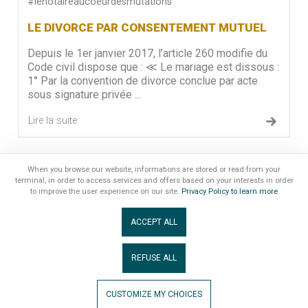
#lenotaireaucoeurdesmutations
LE DIVORCE PAR CONSENTEMENT MUTUEL
Depuis le 1er janvier 2017, l’article 260 modifie du
Code civil dispose que : ≪ Le mariage est dissous :
1° Par la convention de divorce conclue par acte
sous signature privée ...
Lire la suite
1
»
When you browse our website, informations are stored or read from your
terminal, in order to access services and offers based on your interests in order
to improve the user experience on our site.
Privacy Policy to learn more
ACCEPT ALL
MENTIONS LÉGALES
|
GESTION DES COOKIES
Association Congrès Notaires de France
REFUSE ALL
secretariat@congresnotaires.fr
2026 © NOTAIRES DANS LA CITÉ TOUS DROITS RÉSERVÉS
CUSTOMIZE MY CHOICES