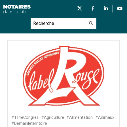
#114eCongrès
#Agriculture
#Alimentation
#Animaux
#Demainleterritoire