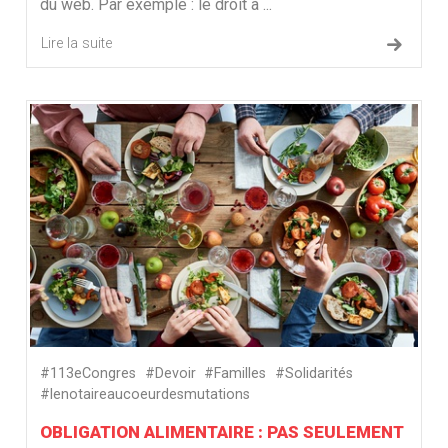
du web. Par exemple : le droit à ...
Lire la suite
#113eCongres
#Devoir
#Familles
#Solidarités
#lenotaireaucoeurdesmutations
OBLIGATION ALIMENTAIRE : PAS SEULEMENT